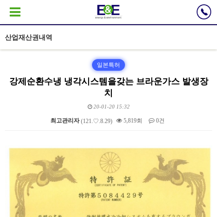
산업재산권내역
일본특허
강제순환수냉 냉각시스템을갖는 브라운가스 발생장
치
20-01-20 15:32
최고관리자
5,819회
0건
(121.♡.8.29)
본문