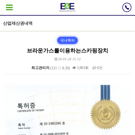
산업재산권내역
국내특허
브라운가스를이용하는스카핑장치
20-01-20 15:52
최고관리자
5,963회
0건
(121.♡.8.29)
본문