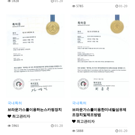
5928
01-20
5785
01-20
국내특허
국내특허
브라운가스를이용하는스카핑장치
브라운가스를이용한미네랄섬유제
조장치및제조방법
최고관리자
최고관리자
5961
01-20
5888
01-20