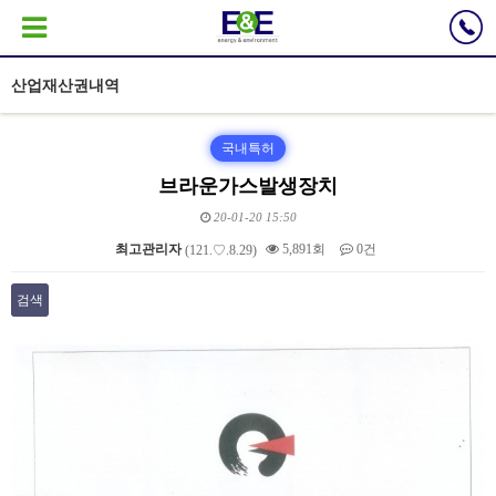
산업재산권내역
국내특허
브라운가스발생장치
20-01-20 15:50
최고관리자
5,891회
0건
(121.♡.8.29)
검색
본문